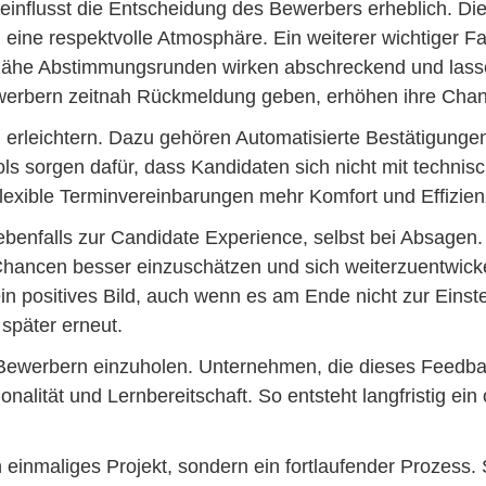
influsst die Entscheidung des Bewerbers erheblich. Di
eine respektvolle Atmosphäre. Ein weiterer wichtiger Fa
 zähe Abstimmungsrunden wirken abschreckend und las
werbern zeitnah Rückmeldung geben, erhöhen ihre Chanc
 erleichtern. Dazu gehören Automatisierte Bestätigungen
ools sorgen dafür, dass Kandidaten sich nicht mit tech
 flexible Terminvereinbarungen mehr Komfort und Effizien
ebenfalls zur Candidate Experience, selbst bei Absagen.
hancen besser einzuschätzen und sich weiterzuentwick
ein positives Bild, auch wenn es am Ende nicht zur Eins
später erneut.
 Bewerbern einzuholen. Unternehmen, die dieses Feedba
nalität und Lernbereitschaft. So entsteht langfristig ein
n einmaliges Projekt, sondern ein fortlaufender Prozess.