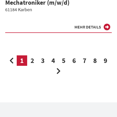
Mechatroniker (m/w/d)
61184 Karben
MEHR DETAILS
1
2
3
4
5
6
7
8
9